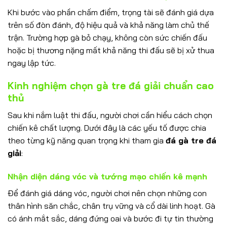
Khi bước vào phần chấm điểm, trọng tài sẽ đánh giá dựa
trên số đòn đánh, độ hiệu quả và khả năng làm chủ thế
trận. Trường hợp gà bỏ chạy, không còn sức chiến đấu
hoặc bị thương nặng mất khả năng thi đấu sẽ bị xử thua
ngay lập tức.
Kinh nghiệm chọn gà tre đá giải chuẩn cao
thủ
Sau khi nắm luật thi đấu, người chơi cần hiểu cách chọn
chiến kê chất lượng. Dưới đây là các yếu tố được chia
theo từng kỹ năng quan trọng khi tham gia
đá gà tre đá
giải
:
Nhận diện dáng vóc và tướng mạo chiến kê mạnh
Để đánh giá dáng vóc, người chơi nên chọn những con
thân hình săn chắc, chân trụ vững và cổ dài linh hoạt. Gà
có ánh mắt sắc, dáng đứng oai và bước đi tự tin thường