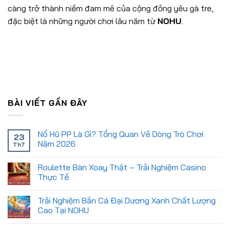
càng trở thành niềm đam mê của cộng đồng yêu gà tre,
đặc biệt là những người chơi lâu năm từ
NOHU
.
BÀI VIẾT GẦN ĐÂY
Nổ Hũ PP Là Gì? Tổng Quan Về Dòng Trò Chơi
23
Năm 2026
Th7
Roulette Bàn Xoay Thật – Trải Nghiệm Casino
Thực Tế
Trải Nghiệm Bắn Cá Đại Dương Xanh Chất Lượng
Cao Tại NOHU