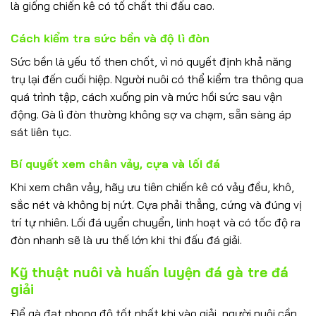
là giống chiến kê có tố chất thi đấu cao.
Cách kiểm tra sức bền và độ lì đòn
Sức bền là yếu tố then chốt, vì nó quyết định khả năng
trụ lại đến cuối hiệp. Người nuôi có thể kiểm tra thông qua
quá trình tập, cách xuống pin và mức hồi sức sau vận
động. Gà lì đòn thường không sợ va chạm, sẵn sàng áp
sát liên tục.
Bí quyết xem chân vảy, cựa và lối đá
Khi xem chân vảy, hãy ưu tiên chiến kê có vảy đều, khô,
sắc nét và không bị nứt. Cựa phải thẳng, cứng và đúng vị
trí tự nhiên. Lối đá uyển chuyển, linh hoạt và có tốc độ ra
đòn nhanh sẽ là ưu thế lớn khi thi đấu đá giải.
Kỹ thuật nuôi và huấn luyện đá gà tre đá
giải
Để gà đạt phong độ tốt nhất khi vào giải, người nuôi cần